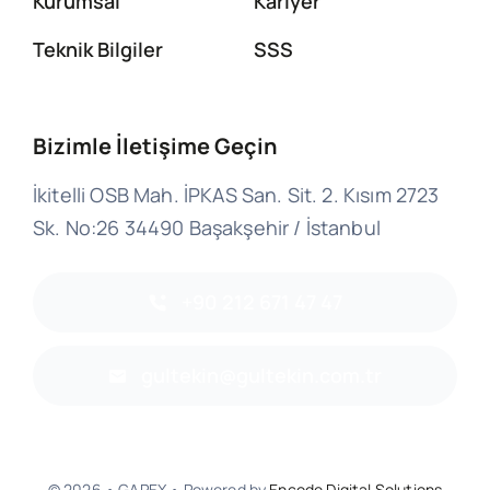
Kurumsal
Kariyer
Teknik Bilgiler
SSS
Bizimle İletişime Geçin
İkitelli OSB Mah. İPKAS San. Sit. 2. Kısım 2723
Sk. No:26 34490 Başakşehir / İstanbul
+90 212 671 47 47
gultekin@gultekin.com.tr
© 2026 • GAPEX • Powered by
Encode Digital Solutions