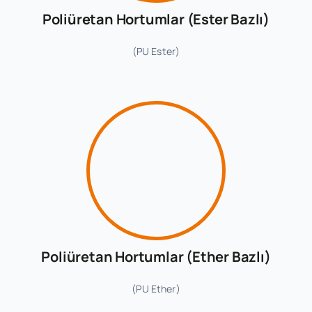
Hamm
Poliüretan Hortumlar (Ester Bazlı)
(PU Ester)
Teknik
Kata
Bizimle İl
Poliüretan Hortumlar (Ether Bazlı)
(PU Ether)