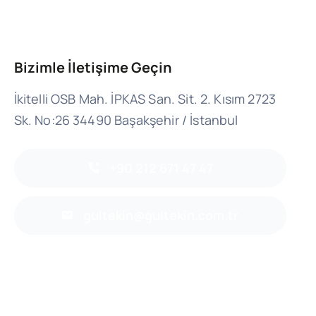
Bizimle İletişime Geçin
İkitelli OSB Mah. İPKAS San. Sit. 2. Kısım 2723
Sk. No:26 34490 Başakşehir / İstanbul
+90 212 671 47 47
gultekin@gultekin.com.tr