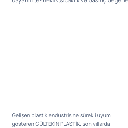
dayanım,esneklik,sıcaklık ve basınç değerler
Gelişen plastik endüstrisine sürekli uyum
gösteren GÜLTEKİN PLASTİK, son yıllarda