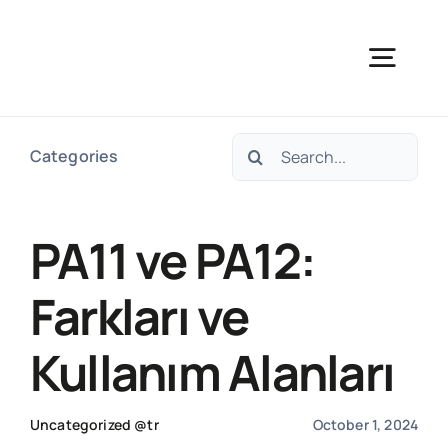
Skip
to
Togg
content
Navig
Search
Gapex 
Categories
for:
Kur
PA11 ve PA12:
Ür
Farkları ve
Kullanım Alanları
Hamm
Uncategorized @tr
October 1, 2024
Teknik